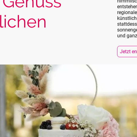
r Genuss
himmlisc
entstehen
regionale
lichen
künstlic
stattdes
sonnenge
und ganz 
Jetzt e