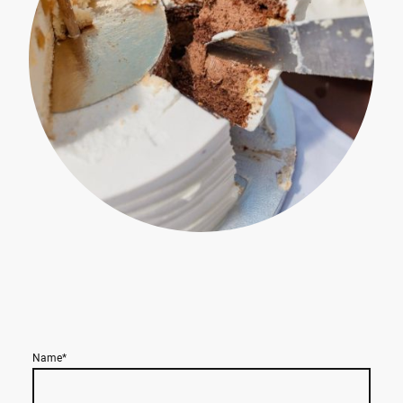
Name
*